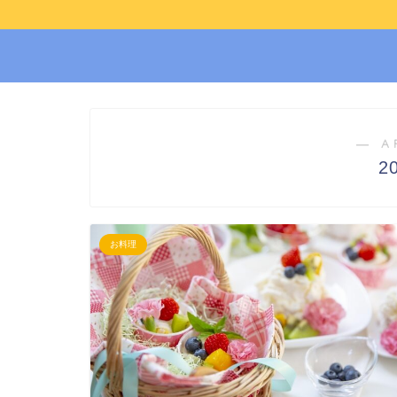
― A
2
お料理