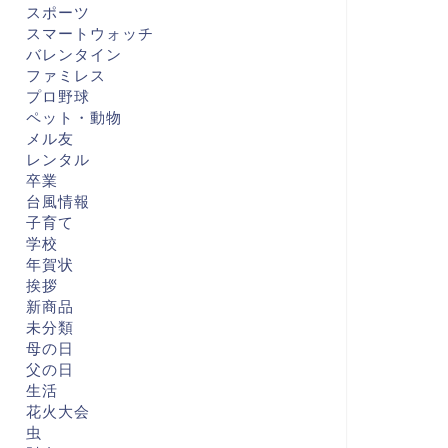
スポーツ
スマートウォッチ
バレンタイン
ファミレス
プロ野球
ペット・動物
メル友
レンタル
卒業
台風情報
子育て
学校
年賀状
挨拶
新商品
未分類
母の日
父の日
生活
花火大会
虫