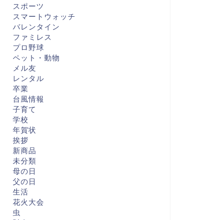
スポーツ
スマートウォッチ
バレンタイン
ファミレス
プロ野球
ペット・動物
メル友
レンタル
卒業
台風情報
子育て
学校
年賀状
挨拶
新商品
未分類
母の日
父の日
生活
花火大会
虫