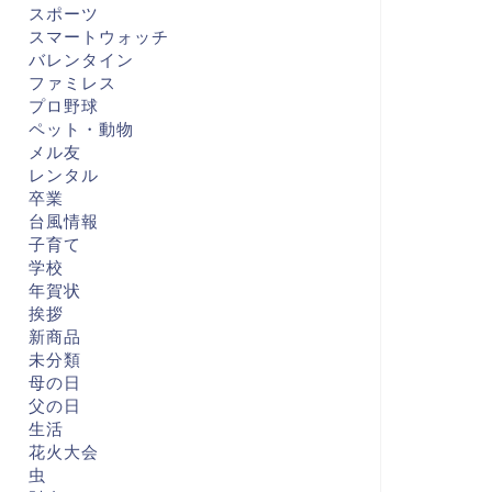
スポーツ
スマートウォッチ
バレンタイン
ファミレス
プロ野球
ペット・動物
メル友
レンタル
卒業
台風情報
子育て
学校
年賀状
挨拶
新商品
未分類
母の日
父の日
生活
花火大会
虫