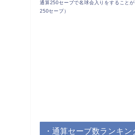
通算250セーブで名球会入りをすることが
250セーブ）
・通算セーブ数ランキン