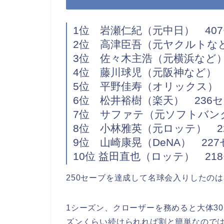
1位 岩瀬仁紀（元中日） 40
2位 高津臣吾（元ヤクルトなど
3位 佐々木主浩（元横浜など）
4位 藤川球児（元阪神など） 
5位 平野佳寿（オリックス） 
6位 松井裕樹（楽天） 236
7位 サファテ（元ソフトバンク
8位 小林雅英（元ロッテ） 2
9位 山崎康晃（DeNA） 22
10位 益田直也（ロッテ） 21
250セーブを達成して名球会入りしたのは
1シーズン、クローザーを務めると大体3
ズンくらい続けられれば割と簡単なので