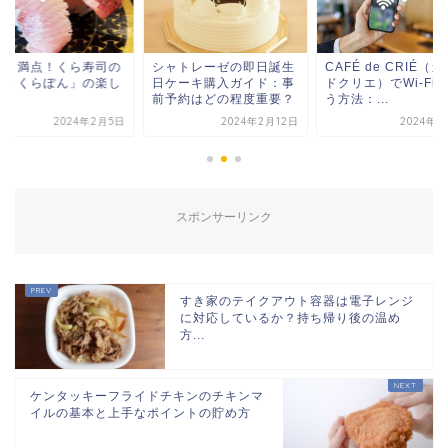
しさ満点！くら寿司の
シャトレーゼの即日誕生
CAFÉ de CRIÉ（
びっくらぽん」の楽し
日ケーキ購入ガイド：事
ドクリエ）でWi-Fi
方
前予約はどの程度重要？
う方法：...
2024年2月5日
2024年2月12日
2024年2
スポンサーリンク
すき家のテイクアウト容器は電子レンジ
に対応しているか？持ち帰り後の温め
方...
ケンタッキーフライドチキンのチキンマ
イルの基本と上手なポイントの貯め方