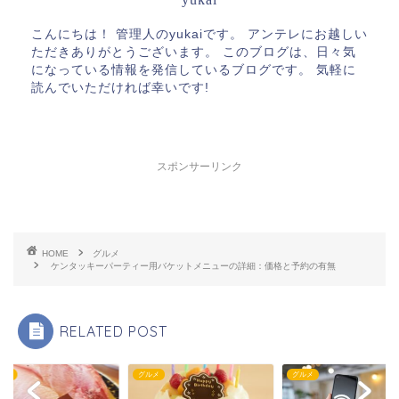
こんにちは！ 管理人のyukaiです。 アンテレにお越しい
ただきありがとうございます。 このブログは、日々気
になっている情報を発信しているブログです。 気軽に
読んでいただければ幸いです!
スポンサーリンク
HOME
グルメ
ケンタッキーパーティー用バケットメニューの詳細：価格と予約の有無
RELATED POST
かけ
グルメ
グルメ