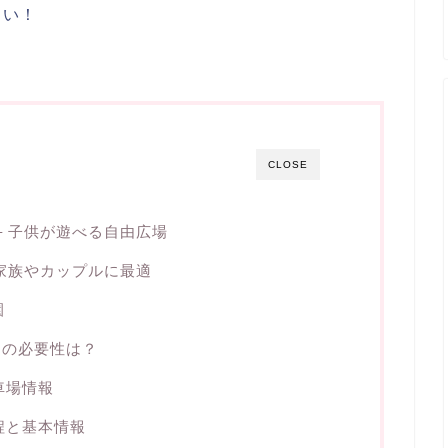
さい！
CLOSE
 – 子供が遊べる自由広場
– 家族やカップルに最適
園
りの必要性は？
車場情報
程と基本情報