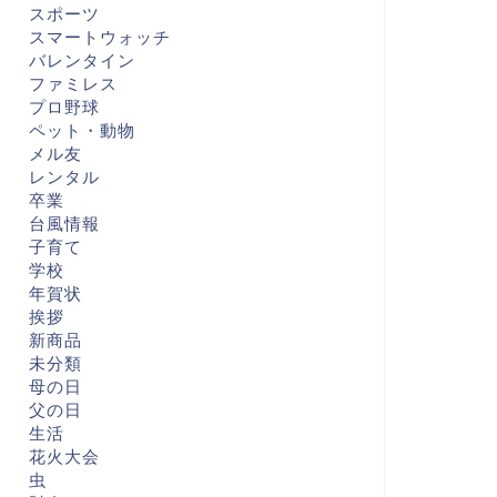
スポーツ
スマートウォッチ
バレンタイン
ファミレス
プロ野球
ペット・動物
メル友
レンタル
卒業
台風情報
子育て
学校
年賀状
挨拶
新商品
未分類
母の日
父の日
生活
花火大会
虫