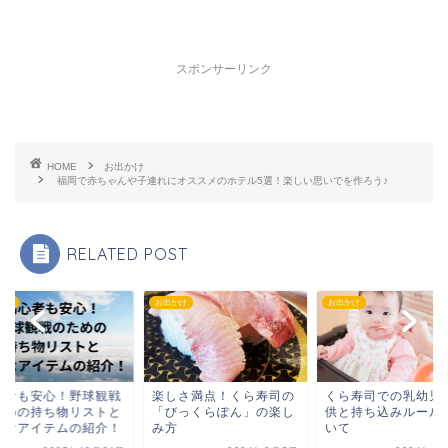
スポンサーリンク
HOME
お出かけ
福岡で赤ちゃんや子連れにオススメのホテル5選！楽しい思いでを作ろう♪
RELATED POST
かけ
お出かけ
お出かけ
心者も安心！野球観戦
楽しさ満点！くら寿司の
くら寿司での乳幼児
ための持ち物リストと
「びっくらぽん」の楽し
供と持ち込みルール
利なアイテムの紹介！
み方
いて