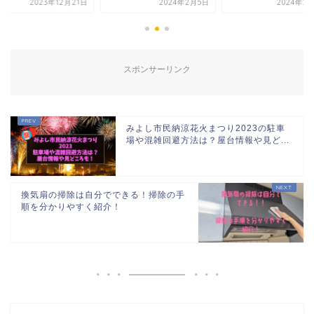
2023年12月21日
2024年2月5日
2024年2
スポンサーリンク
みよし市民納涼花火まつり2023の駐車
場や混雑回避方法は？屋台情報や見ど...
換気扇の掃除は自分でできる！掃除の手
順を分かりやすく紹介！