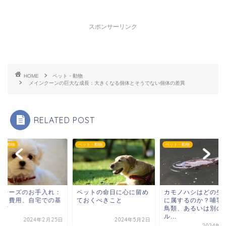
スポンサーリンク
HOME
ペット・動物
メインクーンの巨大な成長：大きくなる個体とそうでない個体の差異
RELATED POST
ト・動物
ペット・動物
ペット・動物
ルチーズのお手入れ：
ペットの命日に心に留め
カモノハシはどの生
度、費用、自宅での基
ておくべきこと
に属するのか？哺乳
ケア
鳥類、あるいは別の
ル...
2024年2月25日
2024年5月2日
2024年6