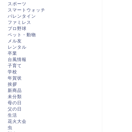
スポーツ
スマートウォッチ
バレンタイン
ファミレス
プロ野球
ペット・動物
メル友
レンタル
卒業
台風情報
子育て
学校
年賀状
挨拶
新商品
未分類
母の日
父の日
生活
花火大会
虫